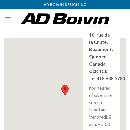
Skip
AD BOIVIN DESIGN INC
to
content
AD Boivin
Design Inc
10, rue de
la Chute,
Beaumont,
Quebec
Canada
G0R 1C0
Tel:418.838.3783
nos heures
d’ouverture
son du
Lundi au
Vendredi, 8
a.m. – 5:00